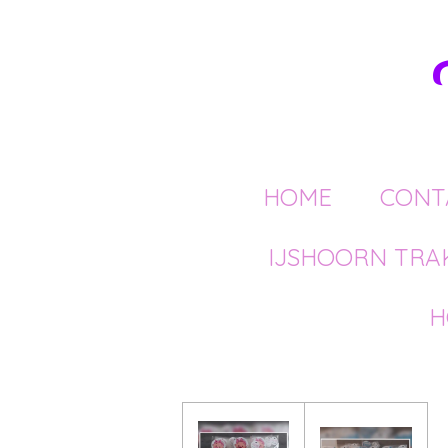
Ga
direct
naar
de
hoofdinhoud
HOME
CONT
IJSHOORN TRA
H