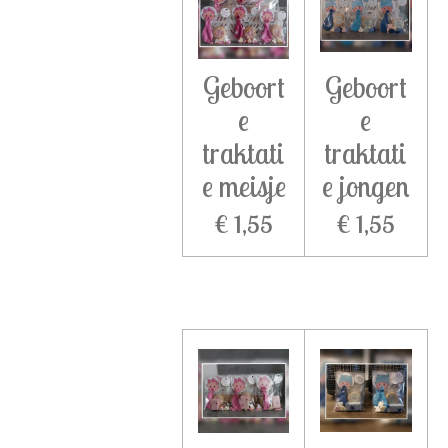
Geboort
Geboort
e
e
traktati
traktati
e meisje
e jongen
€ 1,55
€ 1,55