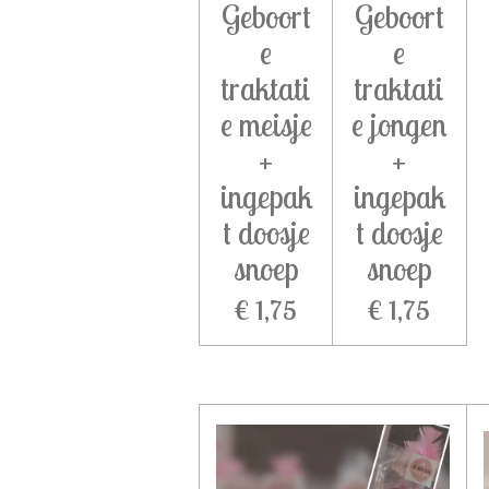
Geboort
Geboort
e
e
traktati
traktati
e meisje
e jongen
+
+
ingepak
ingepak
t doosje
t doosje
snoep
snoep
€ 1,75
€ 1,75