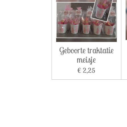
Geboorte traktatie
meisje
€ 2,25