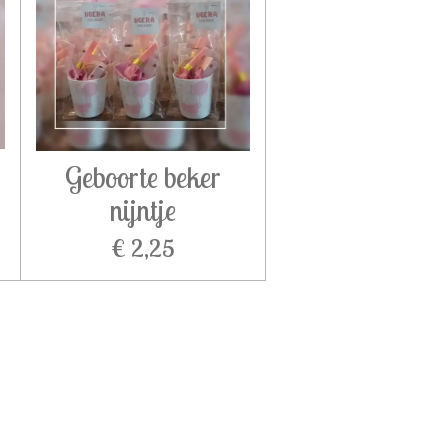
Geboorte beker
nijntje
€ 2,25