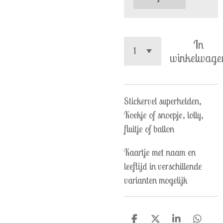
In
winkelwage
Stickervel superhelden,
Koekje of snoepje, lolly,
fluitje of ballon
Kaartje met naam en
leeftijd in verschillende
varianten mogelijk
D
D
S
D