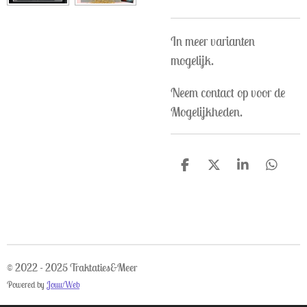
In meer varianten
mogelijk.
Neem contact op voor de
Mogelijkheden.
D
D
S
D
e
e
h
e
l
e
a
l
e
l
r
e
n
e
n
© 2022 - 2025 Traktaties&Meer
Powered by
JouwWeb