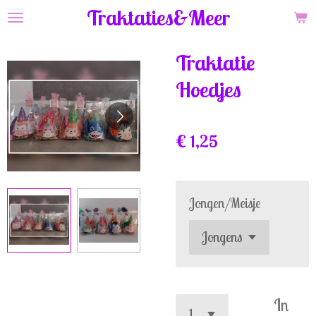
Traktaties&Meer
Ga
direct
naar
Traktatie
de
Hoedjes
hoofdinhoud
€ 1,25
Jongen/Meisje
In