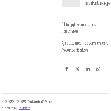
winkelwage
U krijgt ze in diverse
varianten
Gevuld met Popcorn en een
Bounce Ballon
D
D
S
D
e
e
h
e
l
e
a
l
e
l
r
e
n
e
n
© 2022 - 2025 Traktaties&Meer
Powered by
JouwWeb